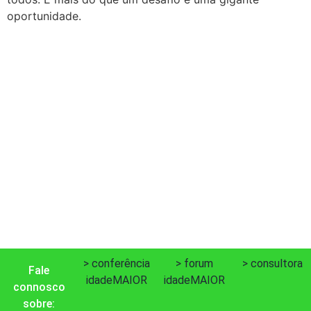
oportunidade.
Ler mais notícias…
> conferência
> forum
> consultora
Fale
idadeMAIOR
idadeMAIOR
connosco
sobre: