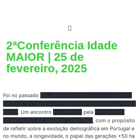
2ªConferência Idade
MAIOR | 25 de
fevereiro, 2025
Foi no passado
dia 25 de fevereiro que o Auditório
do CCB recebeu a 2ª Edição da Conferência Idade
Maior
. Um encontro
promovido
pela
Consultora
Idade Maior, da agência Brandkey
, com o propósito
de refletir sobre a evolução demográfica em Portugal e
no mundo, a longevidade, o papel das gerações +50 na