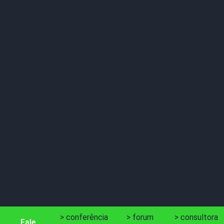
> conferência
> forum
> consultora
Fale