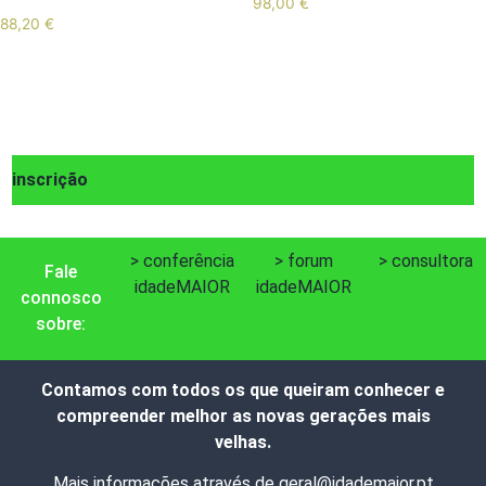
98,00
€
88,20
€
Add to cart
Add to cart
inscrição
> conferência
> forum
> consultora
Fale
idadeMAIOR
idadeMAIOR
connosco
sobre:
Contamos com todos os que queiram conhecer e
compreender melhor as novas gerações mais
velhas.
Mais informações através de
geral@idademaior.pt